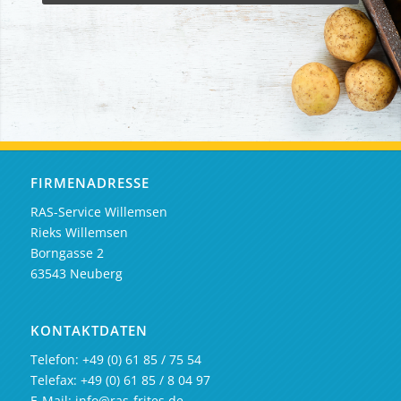
FIRMENADRESSE
RAS-Service Willemsen
Rieks Willemsen
Borngasse 2
63543 Neuberg
KONTAKTDATEN
Telefon: +49 (0) 61 85 / 75 54
Telefax: +49 (0) 61 85 / 8 04 97
E-Mail:
info@ras-frites.de